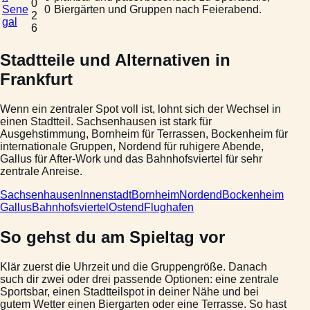
0
Sene
0
Biergärten und Gruppen nach Feierabend.
2
gal
6
Stadtteile und Alternativen in
Frankfurt
Wenn ein zentraler Spot voll ist, lohnt sich der Wechsel in
einen Stadtteil. Sachsenhausen ist stark für
Ausgehstimmung, Bornheim für Terrassen, Bockenheim für
internationale Gruppen, Nordend für ruhigere Abende,
Gallus für After-Work und das Bahnhofsviertel für sehr
zentrale Anreise.
Sachsenhausen
Innenstadt
Bornheim
Nordend
Bockenheim
Gallus
Bahnhofsviertel
Ostend
Flughafen
So gehst du am Spieltag vor
Klär zuerst die Uhrzeit und die Gruppengröße. Danach
such dir zwei oder drei passende Optionen: eine zentrale
Sportsbar, einen Stadtteilspot in deiner Nähe und bei
gutem Wetter einen Biergarten oder eine Terrasse. So hast