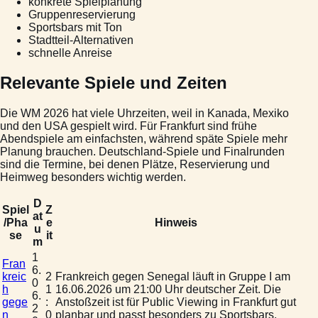
konkrete Spielplanung
Gruppenreservierung
Sportsbars mit Ton
Stadtteil-Alternativen
schnelle Anreise
Relevante Spiele und Zeiten
Die WM 2026 hat viele Uhrzeiten, weil in Kanada, Mexiko
und den USA gespielt wird. Für Frankfurt sind frühe
Abendspiele am einfachsten, während späte Spiele mehr
Planung brauchen. Deutschland-Spiele und Finalrunden
sind die Termine, bei denen Plätze, Reservierung und
Heimweg besonders wichtig werden.
D
Spiel
Z
at
/Pha
e
Hinweis
u
se
it
m
1
Fran
6.
kreic
2
Frankreich gegen Senegal läuft in Gruppe I am
0
h
1
16.06.2026 um 21:00 Uhr deutscher Zeit. Die
6.
gege
:
Anstoßzeit ist für Public Viewing in Frankfurt gut
2
n
0
planbar und passt besonders zu Sportsbars,