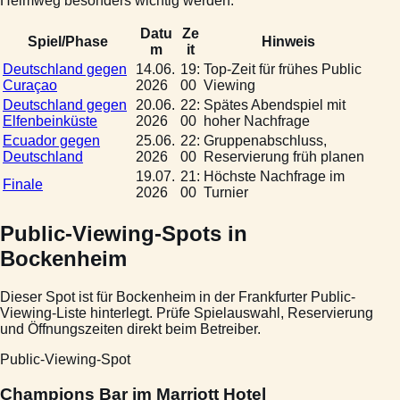
Heimweg besonders wichtig werden.
Datu
Ze
Spiel/Phase
Hinweis
m
it
Deutschland gegen
14.06.
19:
Top-Zeit für frühes Public
Curaçao
2026
00
Viewing
Deutschland gegen
20.06.
22:
Spätes Abendspiel mit
Elfenbeinküste
2026
00
hoher Nachfrage
Ecuador gegen
25.06.
22:
Gruppenabschluss,
Deutschland
2026
00
Reservierung früh planen
19.07.
21:
Höchste Nachfrage im
Finale
2026
00
Turnier
Public-Viewing-Spots in
Bockenheim
Dieser Spot ist für Bockenheim in der Frankfurter Public-
Viewing-Liste hinterlegt. Prüfe Spielauswahl, Reservierung
und Öffnungszeiten direkt beim Betreiber.
Public-Viewing-Spot
Champions Bar im Marriott Hotel