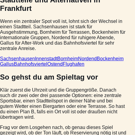
Frankfurt
Wenn ein zentraler Spot voll ist, lohnt sich der Wechsel in
einen Stadtteil. Sachsenhausen ist stark für
Ausgehstimmung, Bornheim für Terrassen, Bockenheim für
internationale Gruppen, Nordend für ruhigere Abende,
Gallus für After-Work und das Bahnhofsviertel für sehr
zentrale Anreise.
Sachsenhausen
Innenstadt
Bornheim
Nordend
Bockenheim
Gallus
Bahnhofsviertel
Ostend
Flughafen
So gehst du am Spieltag vor
Klär zuerst die Uhrzeit und die Gruppengröße. Danach
such dir zwei oder drei passende Optionen: eine zentrale
Sportsbar, einen Stadtteilspot in deiner Nähe und bei
gutem Wetter einen Biergarten oder eine Terrasse. So hast
du einen Plan B, falls ein Ort voll ist oder draußen nicht
übertragen wird.
Frag vor dem Losgehen nach, ob genau dieses Spiel
gezeigt wird, ob der Ton läuft, ob Reservierung nötig ist und