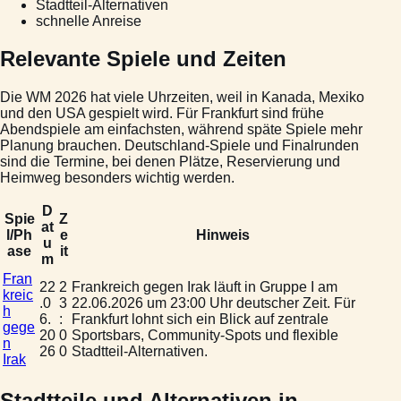
Stadtteil-Alternativen
schnelle Anreise
Relevante Spiele und Zeiten
Die WM 2026 hat viele Uhrzeiten, weil in Kanada, Mexiko
und den USA gespielt wird. Für Frankfurt sind frühe
Abendspiele am einfachsten, während späte Spiele mehr
Planung brauchen. Deutschland-Spiele und Finalrunden
sind die Termine, bei denen Plätze, Reservierung und
Heimweg besonders wichtig werden.
D
Spie
Z
at
l/Ph
e
Hinweis
u
ase
it
m
Fran
22
2
Frankreich gegen Irak läuft in Gruppe I am
kreic
.0
3
22.06.2026 um 23:00 Uhr deutscher Zeit. Für
h
6.
:
Frankfurt lohnt sich ein Blick auf zentrale
gege
20
0
Sportsbars, Community-Spots und flexible
n
26
0
Stadtteil-Alternativen.
Irak
Stadtteile und Alternativen in