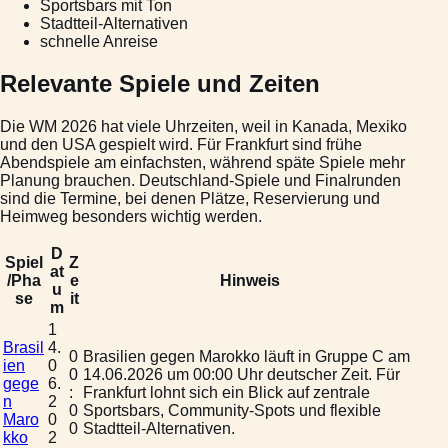
Sportsbars mit Ton
Stadtteil-Alternativen
schnelle Anreise
Relevante Spiele und Zeiten
Die WM 2026 hat viele Uhrzeiten, weil in Kanada, Mexiko
und den USA gespielt wird. Für Frankfurt sind frühe
Abendspiele am einfachsten, während späte Spiele mehr
Planung brauchen. Deutschland-Spiele und Finalrunden
sind die Termine, bei denen Plätze, Reservierung und
Heimweg besonders wichtig werden.
D
Spiel
Z
at
/Pha
e
Hinweis
u
se
it
m
1
Brasil
4.
0
Brasilien gegen Marokko läuft in Gruppe C am
ien
0
0
14.06.2026 um 00:00 Uhr deutscher Zeit. Für
gege
6.
:
Frankfurt lohnt sich ein Blick auf zentrale
n
2
0
Sportsbars, Community-Spots und flexible
Maro
0
0
Stadtteil-Alternativen.
kko
2