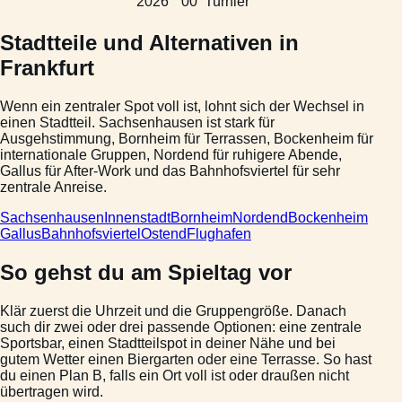
2026
00
Turnier
Stadtteile und Alternativen in
Frankfurt
Wenn ein zentraler Spot voll ist, lohnt sich der Wechsel in
einen Stadtteil. Sachsenhausen ist stark für
Ausgehstimmung, Bornheim für Terrassen, Bockenheim für
internationale Gruppen, Nordend für ruhigere Abende,
Gallus für After-Work und das Bahnhofsviertel für sehr
zentrale Anreise.
Sachsenhausen
Innenstadt
Bornheim
Nordend
Bockenheim
Gallus
Bahnhofsviertel
Ostend
Flughafen
So gehst du am Spieltag vor
Klär zuerst die Uhrzeit und die Gruppengröße. Danach
such dir zwei oder drei passende Optionen: eine zentrale
Sportsbar, einen Stadtteilspot in deiner Nähe und bei
gutem Wetter einen Biergarten oder eine Terrasse. So hast
du einen Plan B, falls ein Ort voll ist oder draußen nicht
übertragen wird.