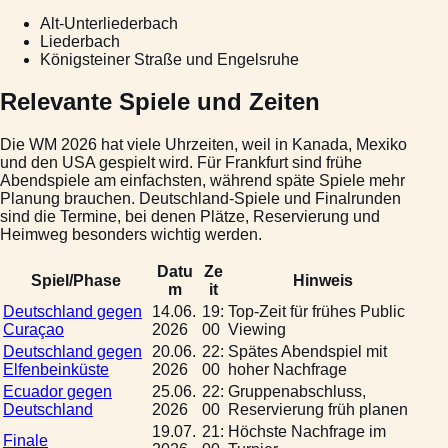
Alt-Unterliederbach
Liederbach
Königsteiner Straße und Engelsruhe
Relevante Spiele und Zeiten
Die WM 2026 hat viele Uhrzeiten, weil in Kanada, Mexiko
und den USA gespielt wird. Für Frankfurt sind frühe
Abendspiele am einfachsten, während späte Spiele mehr
Planung brauchen. Deutschland-Spiele und Finalrunden
sind die Termine, bei denen Plätze, Reservierung und
Heimweg besonders wichtig werden.
Datu
Ze
Spiel/Phase
Hinweis
m
it
Deutschland gegen
14.06.
19:
Top-Zeit für frühes Public
Curaçao
2026
00
Viewing
Deutschland gegen
20.06.
22:
Spätes Abendspiel mit
Elfenbeinküste
2026
00
hoher Nachfrage
Ecuador gegen
25.06.
22:
Gruppenabschluss,
Deutschland
2026
00
Reservierung früh planen
19.07.
21:
Höchste Nachfrage im
Finale