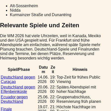
Alt-Sossenheim
Nidda
Kurmainzer Straße und Dunantring
Relevante Spiele und Zeiten
Die WM 2026 hat viele Uhrzeiten, weil in Kanada, Mexiko
und den USA gespielt wird. Für Frankfurt sind frühe
Abendspiele am einfachsten, während späte Spiele mehr
Planung brauchen. Deutschland-Spiele und Finalrunden
sind die Termine, bei denen Plätze, Reservierung und
Heimweg besonders wichtig werden.
Datu
Ze
Spiel/Phase
Hinweis
m
it
Deutschland gegen
14.06.
19:
Top-Zeit für frühes Public
Curaçao
2026
00
Viewing
Deutschland gegen
20.06.
22:
Spätes Abendspiel mit
Elfenbeinküste
2026
00
hoher Nachfrage
Ecuador gegen
25.06.
22:
Gruppenabschluss,
Deutschland
2026
00
Reservierung früh planen
19.07.
21:
Höchste Nachfrage im
Finale