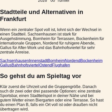
2026
00
Turnier
Stadtteile und Alternativen in
Frankfurt
Wenn ein zentraler Spot voll ist, lohnt sich der Wechsel in
einen Stadtteil. Sachsenhausen ist stark für
Ausgehstimmung, Bornheim für Terrassen, Bockenheim für
internationale Gruppen, Nordend für ruhigere Abende,
Gallus für After-Work und das Bahnhofsviertel für sehr
zentrale Anreise.
Sachsenhausen
Innenstadt
Bornheim
Nordend
Bockenheim
Gallus
Bahnhofsviertel
Ostend
Flughafen
So gehst du am Spieltag vor
Klär zuerst die Uhrzeit und die Gruppengröße. Danach
such dir zwei oder drei passende Optionen: eine zentrale
Sportsbar, einen Stadtteilspot in deiner Nähe und bei
gutem Wetter einen Biergarten oder eine Terrasse. So hast
du einen Plan B, falls ein Ort voll ist oder draußen nicht
übertragen wird.