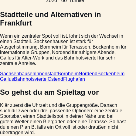
2026
00
Turnier
Stadtteile und Alternativen in
Frankfurt
Wenn ein zentraler Spot voll ist, lohnt sich der Wechsel in
einen Stadtteil. Sachsenhausen ist stark für
Ausgehstimmung, Bornheim für Terrassen, Bockenheim für
internationale Gruppen, Nordend für ruhigere Abende,
Gallus für After-Work und das Bahnhofsviertel für sehr
zentrale Anreise.
Sachsenhausen
Innenstadt
Bornheim
Nordend
Bockenheim
Gallus
Bahnhofsviertel
Ostend
Flughafen
So gehst du am Spieltag vor
Klär zuerst die Uhrzeit und die Gruppengröße. Danach
such dir zwei oder drei passende Optionen: eine zentrale
Sportsbar, einen Stadtteilspot in deiner Nähe und bei
gutem Wetter einen Biergarten oder eine Terrasse. So hast
du einen Plan B, falls ein Ort voll ist oder draußen nicht
übertragen wird.