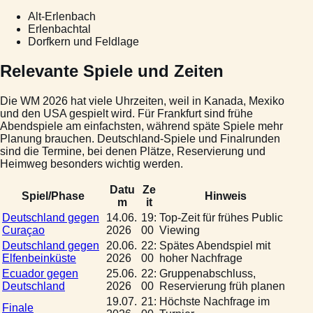
Alt-Erlenbach
Erlenbachtal
Dorfkern und Feldlage
Relevante Spiele und Zeiten
Die WM 2026 hat viele Uhrzeiten, weil in Kanada, Mexiko
und den USA gespielt wird. Für Frankfurt sind frühe
Abendspiele am einfachsten, während späte Spiele mehr
Planung brauchen. Deutschland-Spiele und Finalrunden
sind die Termine, bei denen Plätze, Reservierung und
Heimweg besonders wichtig werden.
Datu
Ze
Spiel/Phase
Hinweis
m
it
Deutschland gegen
14.06.
19:
Top-Zeit für frühes Public
Curaçao
2026
00
Viewing
Deutschland gegen
20.06.
22:
Spätes Abendspiel mit
Elfenbeinküste
2026
00
hoher Nachfrage
Ecuador gegen
25.06.
22:
Gruppenabschluss,
Deutschland
2026
00
Reservierung früh planen
19.07.
21:
Höchste Nachfrage im
Finale