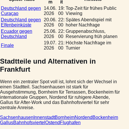
m
it
Deutschland gegen
14.06.
19:
Top-Zeit für frühes Public
Curaçao
2026
00
Viewing
Deutschland gegen
20.06.
22:
Spätes Abendspiel mit
Elfenbeinküste
2026
00
hoher Nachfrage
Ecuador gegen
25.06.
22:
Gruppenabschluss,
Deutschland
2026
00
Reservierung früh planen
19.07.
21:
Höchste Nachfrage im
Finale
2026
00
Turnier
Stadtteile und Alternativen in
Frankfurt
Wenn ein zentraler Spot voll ist, lohnt sich der Wechsel in
einen Stadtteil. Sachsenhausen ist stark für
Ausgehstimmung, Bornheim für Terrassen, Bockenheim für
internationale Gruppen, Nordend für ruhigere Abende,
Gallus für After-Work und das Bahnhofsviertel für sehr
zentrale Anreise.
Sachsenhausen
Innenstadt
Bornheim
Nordend
Bockenheim
Gallus
Bahnhofsviertel
Ostend
Flughafen