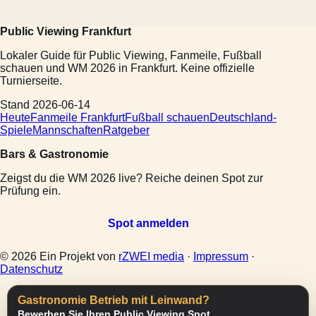
Public Viewing Frankfurt
Lokaler Guide für Public Viewing, Fanmeile, Fußball
schauen und WM 2026 in Frankfurt. Keine offizielle
Turnierseite.
Stand 2026-06-14
Heute
Fanmeile Frankfurt
Fußball schauen
Deutschland-
Spiele
Mannschaften
Ratgeber
Bars & Gastronomie
Zeigst du die WM 2026 live? Reiche deinen Spot zur
Prüfung ein.
Spot anmelden
© 2026 Ein Projekt von
rZWEI media
·
Impressum
·
Datenschutz
Gastronomie Betrieb mit Leinwand?
Bewerben Sie Ihren Public Viewing Spot