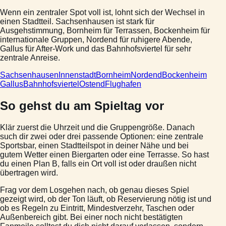
Wenn ein zentraler Spot voll ist, lohnt sich der Wechsel in
einen Stadtteil. Sachsenhausen ist stark für
Ausgehstimmung, Bornheim für Terrassen, Bockenheim für
internationale Gruppen, Nordend für ruhigere Abende,
Gallus für After-Work und das Bahnhofsviertel für sehr
zentrale Anreise.
Sachsenhausen
Innenstadt
Bornheim
Nordend
Bockenheim
Gallus
Bahnhofsviertel
Ostend
Flughafen
So gehst du am Spieltag vor
Klär zuerst die Uhrzeit und die Gruppengröße. Danach
such dir zwei oder drei passende Optionen: eine zentrale
Sportsbar, einen Stadtteilspot in deiner Nähe und bei
gutem Wetter einen Biergarten oder eine Terrasse. So hast
du einen Plan B, falls ein Ort voll ist oder draußen nicht
übertragen wird.
Frag vor dem Losgehen nach, ob genau dieses Spiel
gezeigt wird, ob der Ton läuft, ob Reservierung nötig ist und
ob es Regeln zu Eintritt, Mindestverzehr, Taschen oder
Außenbereich gibt. Bei einer noch nicht bestätigten